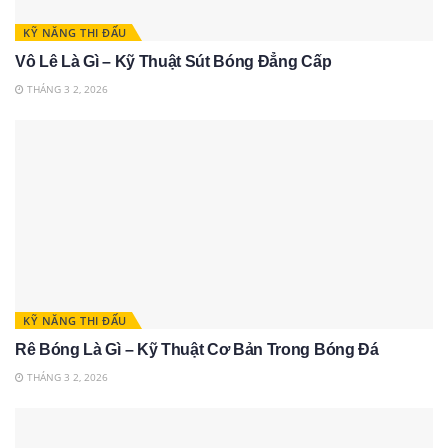
KỸ NĂNG THI ĐẤU
Vô Lê Là Gì – Kỹ Thuật Sút Bóng Đẳng Cấp
THÁNG 3 2, 2026
KỸ NĂNG THI ĐẤU
Rê Bóng Là Gì – Kỹ Thuật Cơ Bản Trong Bóng Đá
THÁNG 3 2, 2026