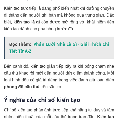
Kiến tạo trực tiếp là dạng phổ biến nhất khi đường chuyền
đi thẳng đến người ghi bàn mà không qua trung gian. Đặc
biệt,
kiến tạo là gì
còn được mở rộng với khái niệm tiền
kiến tạo dành cho pha bóng trước đó.
Đọc Thêm:
Phản Lưới Nhà Là Gì - Giải Thích Chi
Tiết Từ A-Z
Bên cạnh đó, kiến tạo gián tiếp xảy ra khi bóng chạm nhẹ
cầu thủ khác rồi mới đến người dứt điểm thành công. Mỗi
loại hình đều có giá trị riêng trong việc đánh giá toàn diện
phong độ cầu thủ
trên sân cỏ.
Ý nghĩa của chỉ số kiến tạo
Chỉ số kiến tạo phản ánh trực tiếp khả năng tư duy và tầm
nhìn chiến thuật của mỗi cầu thủ trong trận đấu.
Kiến tạo