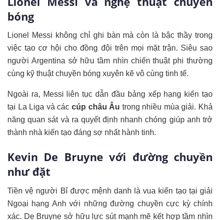
Lionel Messi và nghệ thuật chuyền
bóng
Lionel Messi không chỉ ghi bàn mà còn là bậc thầy trong
việc tạo cơ hội cho đồng đội trên mọi mặt trận. Siêu sao
người Argentina sở hữu tầm nhìn chiến thuật phi thường
cùng kỹ thuật chuyền bóng xuyên kẽ vô cùng tinh tế.
Ngoài ra, Messi liên tục dẫn đầu bảng xếp hạng kiến tạo
tại La Liga và các
cúp châu Âu
trong nhiều mùa giải. Khả
năng quan sát và ra quyết định nhanh chóng giúp anh trở
thành nhà kiến tạo đáng sợ nhất hành tinh.
Kevin De Bruyne với đường chuyền
như đặt
Tiền vệ người Bỉ được mệnh danh là vua kiến tạo tại giải
Ngoại hạng Anh với những đường chuyền cực kỳ chính
xác. De Bruyne sở hữu lực sút mạnh mẽ kết hợp tầm nhìn