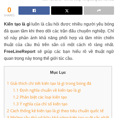
0
SHARES
Kiến tạo là gì
luôn là câu hỏi được nhiều người yêu bóng
đá quan tâm khi theo dõi các trận đấu chuyên nghiệp. Chỉ
số này phản ánh khả năng phối hợp và tầm nhìn chiến
thuật của cầu thủ trên sân cỏ một cách rõ ràng nhất.
FreeLineReport
sẽ giúp các bạn hiểu rõ về thuật ngữ
quan trọng này trong thế giới túc cầu.
Mục Lục
1
Giải thích chi tiết kiến tạo là gì trong bóng đá
1.1
Định nghĩa chuẩn về kiến tạo là gì
1.2
Phân biệt các loại kiến tạo
1.3
Ý nghĩa của chỉ số kiến tạo
2
Cách thống kê kiến tạo là gì theo tiêu chuẩn quốc tế
3
Những cầu thủ sở hữu khả năng kiến tạo xuất sắc nhất