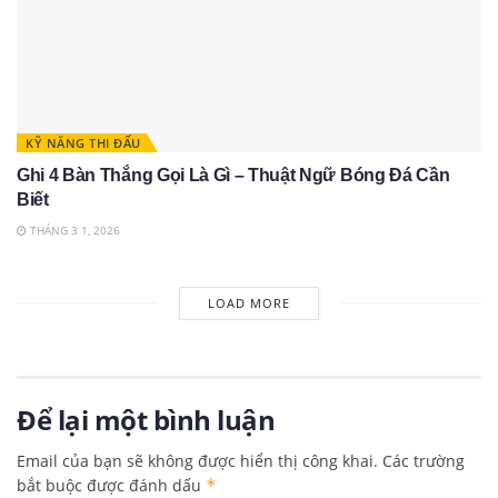
KỸ NĂNG THI ĐẤU
Ghi 4 Bàn Thắng Gọi Là Gì – Thuật Ngữ Bóng Đá Cần
Biết
THÁNG 3 1, 2026
LOAD MORE
Để lại một bình luận
Email của bạn sẽ không được hiển thị công khai.
Các trường
bắt buộc được đánh dấu
*