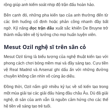
rộng giúp anh kiểm soát nhịp độ trận đấu hoàn hảo.
Bên cạnh đó, những pha kiến tạo của anh thường đến từ
các tình huống cố định hoặc phản công nhanh đầy bất
ngờ. Kỹ năng
đọc trận đấu
xuất sắc khiến De Bruyne trở
thành mẫu tiền vệ lý tưởng cho mọi huấn luyện viên.
Mesut Ozil nghệ sĩ trên sân cỏ
Mesut Ozil từng là biểu tượng của nghệ thuật kiến tạo với
phong cách chơi bóng mềm mại và đầy sáng tạo. Cựu tiền
vệ Real Madrid và Arsenal ghi dấu ấn với những đường
chuyền không cần nhìn vô cùng ảo diệu.
Đồng thời, Ozil nắm giữ nhiều kỷ lục về số kiến tạo trong
một mùa giải tại các giải đấu hàng đầu châu Âu. Dù đã giải
nghệ, di sản của anh vẫn là nguồn cảm hứng cho các thế
hệ tiền vệ sáng tạo trẻ tuổi.