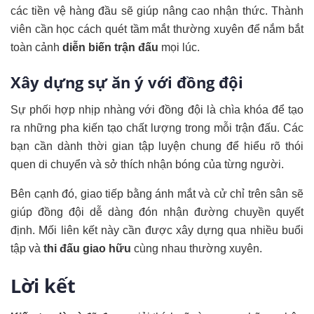
các tiền vệ hàng đầu sẽ giúp nâng cao nhận thức. Thành
viên cần học cách quét tầm mắt thường xuyên để nắm bắt
toàn cảnh
diễn biến trận đấu
mọi lúc.
Xây dựng sự ăn ý với đồng đội
Sự phối hợp nhịp nhàng với đồng đội là chìa khóa để tạo
ra những pha kiến tạo chất lượng trong mỗi trận đấu. Các
bạn cần dành thời gian tập luyện chung để hiểu rõ thói
quen di chuyển và sở thích nhận bóng của từng người.
Bên cạnh đó, giao tiếp bằng ánh mắt và cử chỉ trên sân sẽ
giúp đồng đội dễ dàng đón nhận đường chuyền quyết
định. Mối liên kết này cần được xây dựng qua nhiều buổi
tập và
thi đấu giao hữu
cùng nhau thường xuyên.
Lời kết