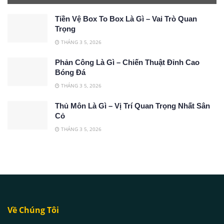
Tiền Vệ Box To Box Là Gì – Vai Trò Quan
Trọng
THÁNG 3 5, 2026
Phản Công Là Gì – Chiến Thuật Đỉnh Cao
Bóng Đá
THÁNG 3 5, 2026
Thủ Môn Là Gì – Vị Trí Quan Trọng Nhất Sân
Cỏ
THÁNG 3 5, 2026
Về Chúng Tôi