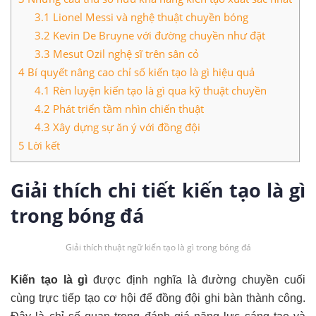
3.1
Lionel Messi và nghệ thuật chuyền bóng
3.2
Kevin De Bruyne với đường chuyền như đặt
3.3
Mesut Ozil nghệ sĩ trên sân cỏ
4
Bí quyết nâng cao chỉ số kiến tạo là gì hiệu quả
4.1
Rèn luyện kiến tạo là gì qua kỹ thuật chuyền
4.2
Phát triển tầm nhìn chiến thuật
4.3
Xây dựng sự ăn ý với đồng đội
5
Lời kết
Giải thích chi tiết kiến tạo là gì
trong bóng đá
Giải thích thuật ngữ kiến tạo là gì trong bóng đá
Kiến tạo là gì
được định nghĩa là đường chuyền cuối
cùng trực tiếp tạo cơ hội để đồng đội ghi bàn thành công.