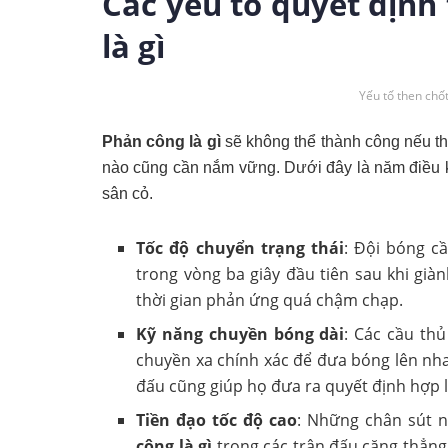
Các yếu tố quyết định
là gì
Yếu tố then chố
Phản công là gì
sẽ không thể thành công nếu thi
nào cũng cần nắm vững. Dưới đây là năm điều kiệ
sân cỏ.
Tốc độ chuyển trạng thái
: Đội bóng c
trong vòng ba giây đầu tiên sau khi gi
thời gian phản ứng quá chậm chạp.
Kỹ năng chuyền bóng dài
: Các cầu th
chuyền xa chính xác để đưa bóng lên nha
đấu cũng giúp họ đưa ra quyết định hợp lý
Tiền đạo tốc độ cao
: Những chân sút nh
công là gì
trong các trận đấu căng thẳng