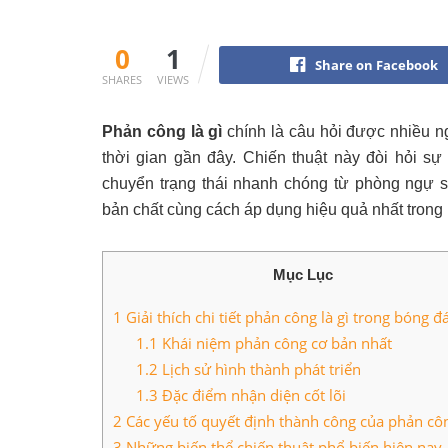
0
1
Share on Facebook
SHARES
VIEWS
Phản công là gì
chính là câu hỏi được nhiều ng
thời gian gần đây. Chiến thuật này đòi hỏi s
chuyển trạng thái nhanh chóng từ phòng ngự 
bản chất cùng cách áp dụng hiệu quả nhất trong b
Mục Lục
1
Giải thích chi tiết phản công là gì trong bóng đ
1.1
Khái niệm phản công cơ bản nhất
1.2
Lịch sử hình thành phát triển
1.3
Đặc điểm nhận diện cốt lõi
2
Các yếu tố quyết định thành công của phản côn
3
Những biến thể chiến thuật phổ biến hiện nay