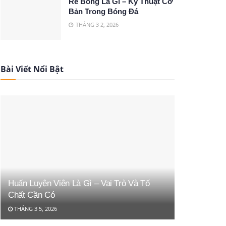
Rê Bóng Là Gì – Kỹ Thuật Cơ
Bản Trong Bóng Đá
THÁNG 3 2, 2026
Bài Viết Nổi Bật
Huấn Luyện Viên Là Gì – Vai Trò Và Tố
Chất Cần Có
THÁNG 3 5, 2026