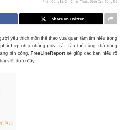
Phản Công Là Gì - Chiến Thuật Đỉnh Cao Bóng Đá
Share on Twitter
ười yêu thích môn thể thao vua quan tâm tìm hiểu trong
ự phối hợp nhịp nhàng giữa các cầu thủ cùng khả năng
sang tấn công.
FreeLineReport
sẽ giúp các bạn hiểu rõ
ài viết dưới đây.
á
g là gì