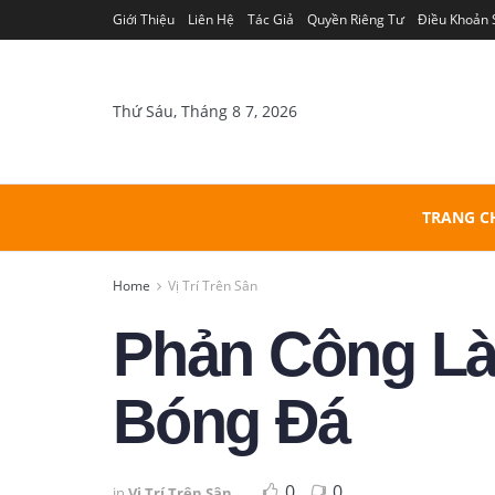
Giới Thiệu
Liên Hệ
Tác Giả
Quyền Riêng Tư
Điều Khoản
Thứ Sáu, Tháng 8 7, 2026
TRANG C
Home
Vị Trí Trên Sân
Phản Công Là
Bóng Đá
0
0
in
Vị Trí Trên Sân