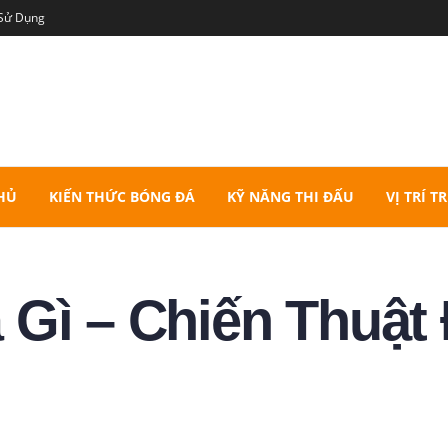
 Sử Dụng
HỦ
KIẾN THỨC BÓNG ĐÁ
KỸ NĂNG THI ĐẤU
VỊ TRÍ T
 Gì – Chiến Thuật