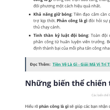
đối phương một cách hiệu quả nhất.
Khả năng giữ bóng
: Tiền đạo cắm cần 
trợ kịp thời.
Phản công là gì
đòi hỏi sự 
thủ chạy cánh.
Tinh thần kỷ luật đội bóng
: Toàn đội 
phân công từ huấn luyện viên trưởng. B
định thành bại của mỗi pha tấn công nha
Đọc Thêm:
Tiền Vệ Là Gì - Giải Mã Vị Trí
Những biến thể chiến 
Các biến thể 
Hiểu rõ
phản công là gì
sẽ giúp các bạn nhận 