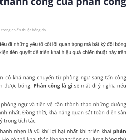
 thành công của phản công
t trong chiến thuật bóng đá
ếu đi những yếu tố cốt lõi quan trọng mà bất kỳ đội bóng
n tiên quyết để triển khai hiệu quả chiến thuật này trên
ần có khả năng chuyển từ phòng ngự sang tấn công
ành được bóng.
Phản công là gì
sẽ mất đi ý nghĩa nếu
ủ phòng ngự và tiền vệ cần thành thạo những đường
nh nhất. Đồng thời, khả năng quan sát toàn diện sân
 trong tích tắc.
anh nhẹn là vũ khí lợi hại nhất khi triển khai
phản
. Họ có thể khai thác khoảng trống sau lưng hàng thủ