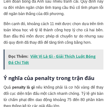
Liên đoàn bóng đá Anh sau nhiều tranh cãi. Quy định này
ra đời nhằm ngăn chặn tình trạng cầu thủ cố tình phạm lỗi
để ngăn bàn thắng của đối phương.
Bên cạnh đó, khoảng cách 11 mét được chọn dựa trên tính
toán khoa học về tỷ lệ thành công hợp lý cho cả hai bên.
Ban đầu thủ môn được phép di chuyển tự do nhưng sau
đó quy định đã thay đổi để tăng tính công bằng hơn.
Đọc Thêm:
Việt Vị Là Gì - Giải Thích Luật Bóng
Đá Chi Tiết
Ý nghĩa của penalty trong trận đấu
Quả
penalty là gì
nếu không phải là cơ hội vàng để thay
đổi cục diện trận đấu một cách nhanh chóng. Tỷ lệ ghi bàn
từ chấm phạt đền dao động khoảng 75 đến 80 phần trăm
theo thống kê từ các giải đấu lớn.