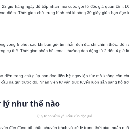
 22 giờ hàng ngày để tiếp nhận mọi cuộc gọi từ độc giả quan tâm. Đặc
cao điểm. Thời gian chờ trung bình chỉ khoảng 30 giây giúp bạn đọc kh
ng vòng 5 phút sau khi bạn gửi tin nhắn đến địa chỉ chính thức. Bên
ứng cụ thể. Thời gian phản hồi email thường dao động từ 2 đến 4 giờ 
ao diện trang chủ giúp bạn đọc
liên hệ
ngay lập tức mà không cần chuy
 cầu đã gửi trước đó. Nhân viên tư vấn trực tuyến luôn sẵn sàng hỗ trợ 
ử lý như thế nào
Quy trình xử lý yêu cầu của độc giả
yển đến đúng bộ phận chuyên trách và xử lý trong thời gian ngắn nhất