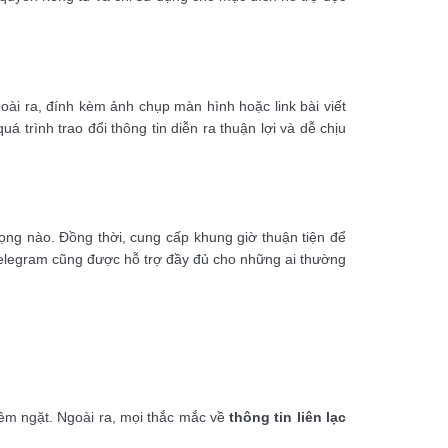
oài ra, đính kèm ảnh chụp màn hình hoặc link bài viết
 trình trao đổi thông tin diễn ra thuận lợi và dễ chịu
ọng nào. Đồng thời, cung cấp khung giờ thuận tiện để
c Telegram cũng được hỗ trợ đầy đủ cho những ai thường
iêm ngặt. Ngoài ra, mọi thắc mắc về
thông tin liên lạc