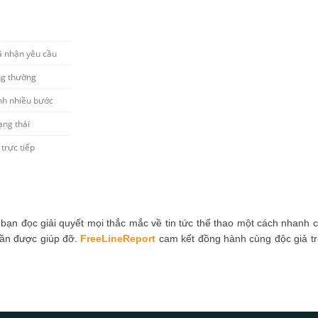
ã nhận yêu cầu
ng thường
nh nhiều bước
ạng thái
 trực tiếp
 bạn đọc giải quyết mọi thắc mắc về tin tức thể thao một cách nhanh 
cần được giúp đỡ.
FreeLineReport
cam kết đồng hành cùng độc giả trê