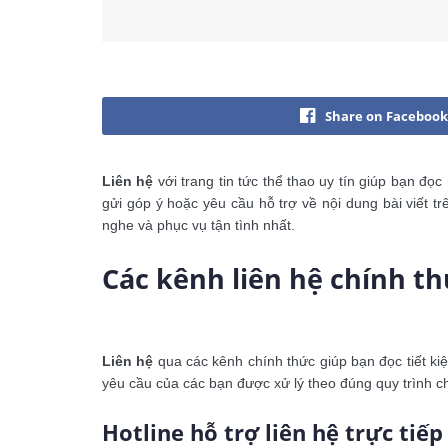
Share on Facebook
Liên hệ
với trang tin tức thể thao uy tín giúp bạn 
gửi góp ý hoặc yêu cầu hỗ trợ về nội dung bài viết tr
nghe và phục vụ tận tình nhất.
Các kênh liên hệ chính th
Liên hệ
qua các kênh chính thức giúp bạn đọc tiết ki
yêu cầu của các bạn được xử lý theo đúng quy trình c
Hotline hỗ trợ liên hệ trực tiếp