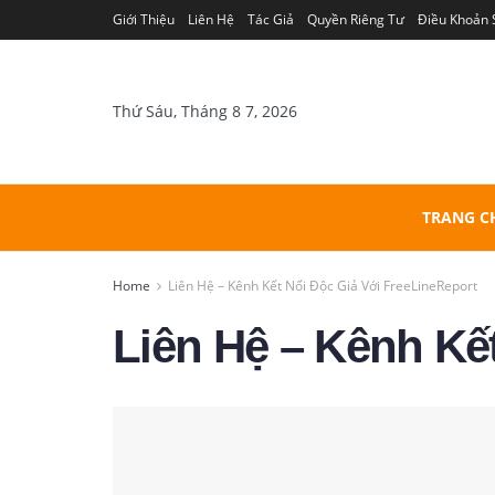
Giới Thiệu
Liên Hệ
Tác Giả
Quyền Riêng Tư
Điều Khoản
Thứ Sáu, Tháng 8 7, 2026
TRANG C
Home
Liên Hệ – Kênh Kết Nối Độc Giả Với FreeLineReport
Liên Hệ – Kênh Kế