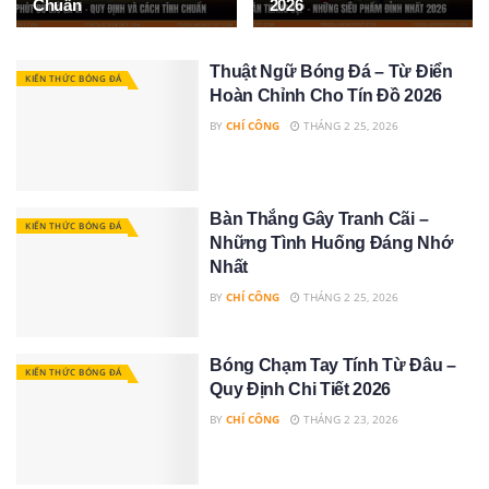
Chuẩn
2026
Thuật Ngữ Bóng Đá – Từ Điển
KIẾN THỨC BÓNG ĐÁ
Hoàn Chỉnh Cho Tín Đồ 2026
BY
CHÍ CÔNG
THÁNG 2 25, 2026
Bàn Thắng Gây Tranh Cãi –
KIẾN THỨC BÓNG ĐÁ
Những Tình Huống Đáng Nhớ
Nhất
BY
CHÍ CÔNG
THÁNG 2 25, 2026
Bóng Chạm Tay Tính Từ Đâu –
KIẾN THỨC BÓNG ĐÁ
Quy Định Chi Tiết 2026
BY
CHÍ CÔNG
THÁNG 2 23, 2026