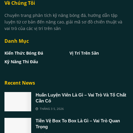
Về Chúng Tôi
Chuyên trang phân tích kỹ năng bóng đá, hướng dẫn tập
luyện từ cơ bản đến nâng cao, giải mã sơ đồ chiến thuật và
vai trò của các vị trí trên sân
Danh Mục
Kiến Thức Bóng Đá
Vị Trí Trên Sân
Kỹ Năng Thi Đấu
Recent News
Huấn Luyện Viên Là Gì – Vai Trò Và Tố Chất
Cần Có
THÁNG 3 5, 2026
Tiền Vệ Box To Box Là Gì – Vai Trò Quan
Trọng