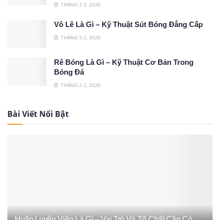
THÁNG 3 3, 2026
Vô Lê Là Gì – Kỹ Thuật Sút Bóng Đẳng Cấp
THÁNG 3 2, 2026
Rê Bóng Là Gì – Kỹ Thuật Cơ Bản Trong
Bóng Đá
THÁNG 3 2, 2026
Bài Viết Nổi Bật
Huấn Luyện Viên Là Gì – Vai Trò Và Tố Chất Cần Có