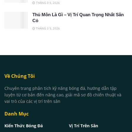
THÁNG 3 5, 2026
Thủ Môn Là Gì – Vị Trí Quan Trọng Nhất Sân
Cỏ
THÁNG 3 5, 2026
Về Chúng Tôi
Chuyên trang phân tích kỹ năng bóng đá, hướng dẫn tập
luyện từ cơ bản đến nâng cao, giải mã sơ đồ chiến thuật và
vai trò của các vị trí trên sân
Danh Mục
Kiến Thức Bóng Đá
Vị Trí Trên Sân