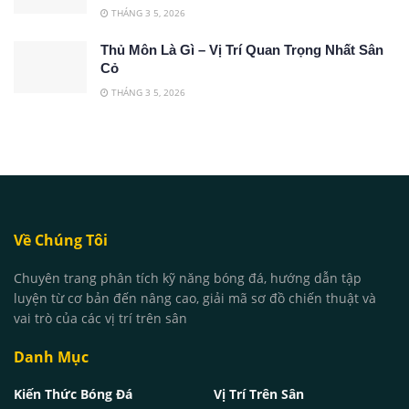
THÁNG 3 5, 2026
Thủ Môn Là Gì – Vị Trí Quan Trọng Nhất Sân
Cỏ
THÁNG 3 5, 2026
Về Chúng Tôi
Chuyên trang phân tích kỹ năng bóng đá, hướng dẫn tập
luyện từ cơ bản đến nâng cao, giải mã sơ đồ chiến thuật và
vai trò của các vị trí trên sân
Danh Mục
Kiến Thức Bóng Đá
Vị Trí Trên Sân