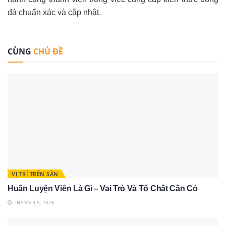
đá chuẩn xác và cập nhật.
CÙNG
CHỦ ĐỀ
VỊ TRÍ TRÊN SÂN
Huấn Luyện Viên Là Gì – Vai Trò Và Tố Chất Cần Có
THÁNG 3 5, 2026