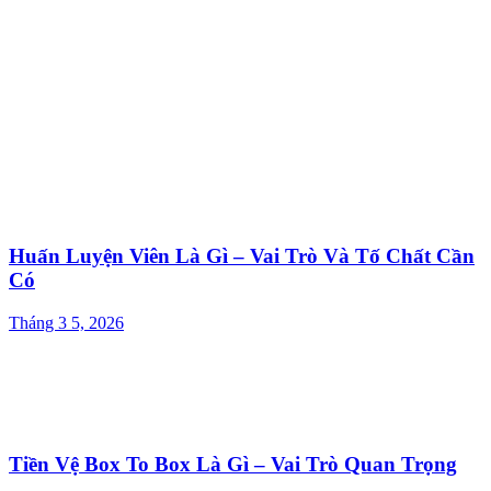
Huấn Luyện Viên Là Gì – Vai Trò Và Tố Chất Cần
Có
Tháng 3 5, 2026
Tiền Vệ Box To Box Là Gì – Vai Trò Quan Trọng