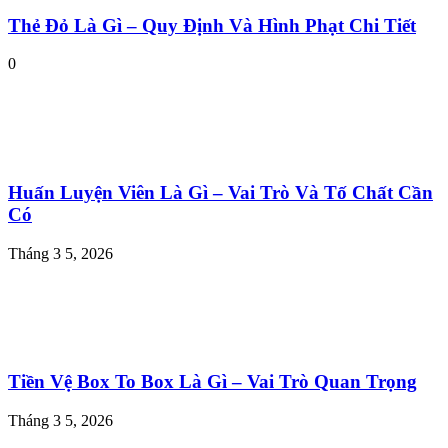
Thẻ Đỏ Là Gì – Quy Định Và Hình Phạt Chi Tiết
0
Huấn Luyện Viên Là Gì – Vai Trò Và Tố Chất Cần
Có
Tháng 3 5, 2026
Tiền Vệ Box To Box Là Gì – Vai Trò Quan Trọng
Tháng 3 5, 2026