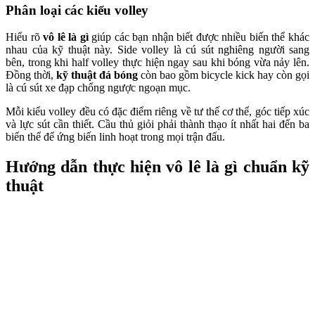
Phân loại các kiểu volley
Hiểu rõ
vô lê là gì
giúp các bạn nhận biết được nhiều biến thể khác
nhau của kỹ thuật này. Side volley là cú sút nghiêng người sang
bên, trong khi half volley thực hiện ngay sau khi bóng vừa nảy lên.
Đồng thời,
kỹ thuật đá bóng
còn bao gồm bicycle kick hay còn gọi
là cú sút xe đạp chổng ngược ngoạn mục.
Mỗi kiểu volley đều có đặc điểm riêng về tư thế cơ thể, góc tiếp xúc
và lực sút cần thiết. Cầu thủ giỏi phải thành thạo ít nhất hai đến ba
biến thể để ứng biến linh hoạt trong mọi trận đấu.
Hướng dẫn thực hiện vô lê là gì chuẩn kỹ
thuật