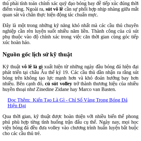
thủ phải tính toán chính xác quỹ đạo bóng bay để tiếp xúc đúng thời
điểm vàng. Ngoài ra,
sút vô lê
cần sự phối hợp nhịp nhàng giữa mắt
quan sát và chân thực hiện động tác chuẩn mực.
Đây là một trong những kỹ năng khó nhất mà các cầu thủ chuyên
nghiệp cần rèn luyện suốt nhiều năm liền. Thành công của cú sút
phụ thuộc vào độ chính xác trong việc căn thời gian cùng góc tiếp
xúc hoàn hảo.
Nguồn gốc lịch sử kỹ thuật
Kỹ thuật
vô lê là gì
xuất hiện từ những ngày đầu bóng đá hiện đại
phát triển tại châu Âu thế kỷ 19. Các cầu thủ dần nhận ra rằng sút
bóng trên không tạo lực mạnh hơn và khó đoán hướng bay hơn
nhiều. Bên cạnh đó,
cú sút volley
trở thành thương hiệu của nhiều
huyền thoại như Zinedine Zidane hay Marco van Basten.
Đọc Thêm:
Kiến Tạo Là Gì - Chỉ Số Vàng Trong Bóng Đá
Hiện Đại
Qua thời gian, kỹ thuật được hoàn thiện với nhiều biến thể phong
phú phù hợp từng tình huống trận đấu cụ thể. Ngày nay, mọi học
viện bóng đá đều đưa volley vào chương trình huấn luyện bắt buộc
cho các cầu thủ trẻ.