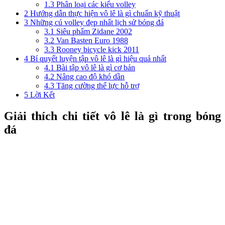
1.3
Phân loại các kiểu volley
2
Hướng dẫn thực hiện vô lê là gì chuẩn kỹ thuật
3
Những cú volley đẹp nhất lịch sử bóng đá
3.1
Siêu phẩm Zidane 2002
3.2
Van Basten Euro 1988
3.3
Rooney bicycle kick 2011
4
Bí quyết luyện tập vô lê là gì hiệu quả nhất
4.1
Bài tập vô lê là gì cơ bản
4.2
Nâng cao độ khó dần
4.3
Tăng cường thể lực hỗ trợ
5
Lời Kết
Giải thích chi tiết vô lê là gì trong bóng
đá