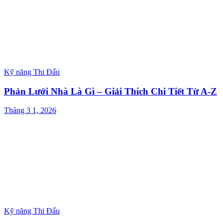
Kỹ năng Thi Đấu
Phản Lưới Nhà Là Gì – Giải Thích Chi Tiết Từ A-Z
Tháng 3 1, 2026
Kỹ năng Thi Đấu