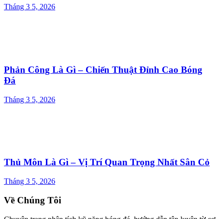
Tháng 3 5, 2026
Phản Công Là Gì – Chiến Thuật Đỉnh Cao Bóng
Đá
Tháng 3 5, 2026
Thủ Môn Là Gì – Vị Trí Quan Trọng Nhất Sân Cỏ
Tháng 3 5, 2026
Về Chúng Tôi