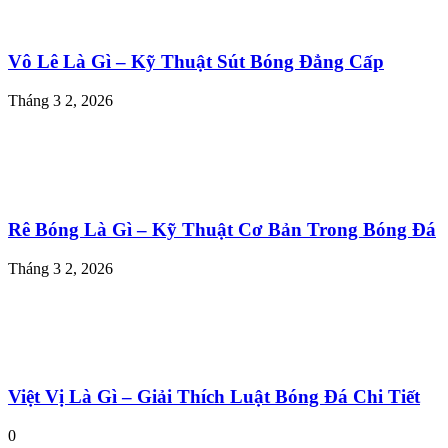
Vô Lê Là Gì – Kỹ Thuật Sút Bóng Đẳng Cấp
Tháng 3 2, 2026
Rê Bóng Là Gì – Kỹ Thuật Cơ Bản Trong Bóng Đá
Tháng 3 2, 2026
Việt Vị Là Gì – Giải Thích Luật Bóng Đá Chi Tiết
0