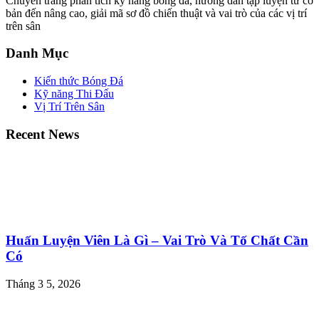
Chuyên trang phân tích kỹ năng bóng đá, hướng dẫn tập luyện từ cơ
bản đến nâng cao, giải mã sơ đồ chiến thuật và vai trò của các vị trí
trên sân
Danh Mục
Kiến thức Bóng Đá
Kỹ năng Thi Đấu
Vị Trí Trên Sân
Recent News
Huấn Luyện Viên Là Gì – Vai Trò Và Tố Chất Cần
Có
Tháng 3 5, 2026