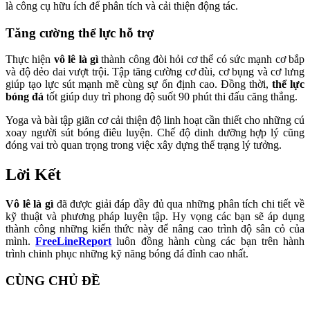
là công cụ hữu ích để phân tích và cải thiện động tác.
Tăng cường thể lực hỗ trợ
Thực hiện
vô lê là gì
thành công đòi hỏi cơ thể có sức mạnh cơ bắp
và độ dẻo dai vượt trội. Tập tăng cường cơ đùi, cơ bụng và cơ lưng
giúp tạo lực sút mạnh mẽ cùng sự ổn định cao. Đồng thời,
thể lực
bóng đá
tốt giúp duy trì phong độ suốt 90 phút thi đấu căng thẳng.
Yoga và bài tập giãn cơ cải thiện độ linh hoạt cần thiết cho những cú
xoay người sút bóng điêu luyện. Chế độ dinh dưỡng hợp lý cũng
đóng vai trò quan trọng trong việc xây dựng thể trạng lý tưởng.
Lời Kết
Vô lê là gì
đã được giải đáp đầy đủ qua những phân tích chi tiết về
kỹ thuật và phương pháp luyện tập. Hy vọng các bạn sẽ áp dụng
thành công những kiến thức này để nâng cao trình độ sân cỏ của
mình.
FreeLineReport
luôn đồng hành cùng các bạn trên hành
trình chinh phục những kỹ năng bóng đá đỉnh cao nhất.
CÙNG
CHỦ ĐỀ