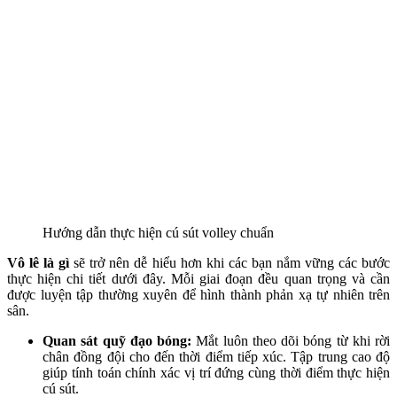
Hướng dẫn thực hiện cú sút volley chuẩn
Vô lê là gì
sẽ trở nên dễ hiểu hơn khi các bạn nắm vững các bước
thực hiện chi tiết dưới đây. Mỗi giai đoạn đều quan trọng và cần
được luyện tập thường xuyên để hình thành phản xạ tự nhiên trên
sân.
Quan sát quỹ đạo bóng:
Mắt luôn theo dõi bóng từ khi rời
chân đồng đội cho đến thời điểm tiếp xúc. Tập trung cao độ
giúp tính toán chính xác vị trí đứng cùng thời điểm thực hiện
cú sút.