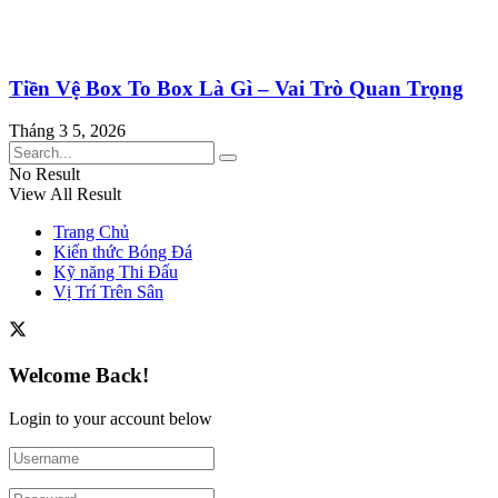
Tiền Vệ Box To Box Là Gì – Vai Trò Quan Trọng
Tháng 3 5, 2026
No Result
View All Result
Trang Chủ
Kiến thức Bóng Đá
Kỹ năng Thi Đấu
Vị Trí Trên Sân
Welcome Back!
Login to your account below