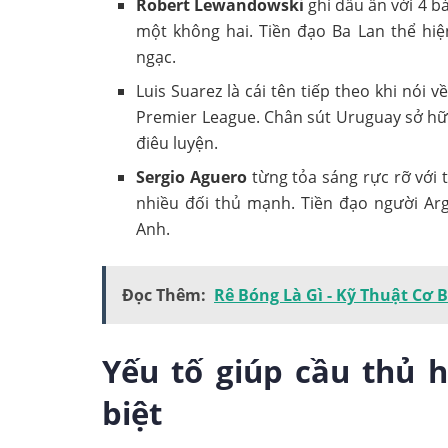
Robert Lewandowski
ghi dấu ấn với 4 b
một không hai. Tiền đạo Ba Lan thể hi
ngạc.
Luis Suarez là cái tên tiếp theo khi nói v
Premier League. Chân sút Uruguay sở hữ
điêu luyện.
Sergio Aguero
từng tỏa sáng rực rỡ với 
nhiều đối thủ mạnh. Tiền đạo người Arge
Anh.
Đọc Thêm:
Rê Bóng Là Gì - Kỹ Thuật Cơ 
Yếu tố giúp cầu thủ 
biệt