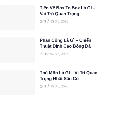
Tiền Vệ Box To Box Là Gì –
Vai Trò Quan Trọng
THÁNG 3 5, 2026
Phản Công Là Gì – Chiến
Thuật Đỉnh Cao Bóng Đá
THÁNG 3 5, 2026
Thủ Môn Là Gì – Vị Trí Quan
Trọng Nhất Sân Cỏ
THÁNG 3 5, 2026