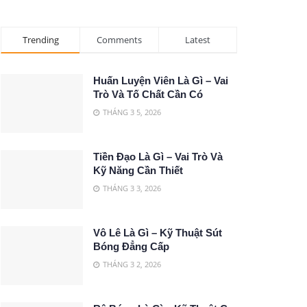
Trending
Comments
Latest
Huấn Luyện Viên Là Gì – Vai
Trò Và Tố Chất Cần Có
THÁNG 3 5, 2026
Tiền Đạo Là Gì – Vai Trò Và
Kỹ Năng Cần Thiết
THÁNG 3 3, 2026
Vô Lê Là Gì – Kỹ Thuật Sút
Bóng Đẳng Cấp
THÁNG 3 2, 2026