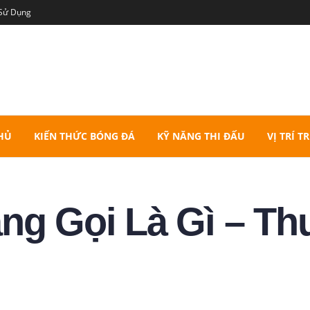
 Sử Dụng
HỦ
KIẾN THỨC BÓNG ĐÁ
KỸ NĂNG THI ĐẤU
VỊ TRÍ T
ắng Gọi Là Gì – T