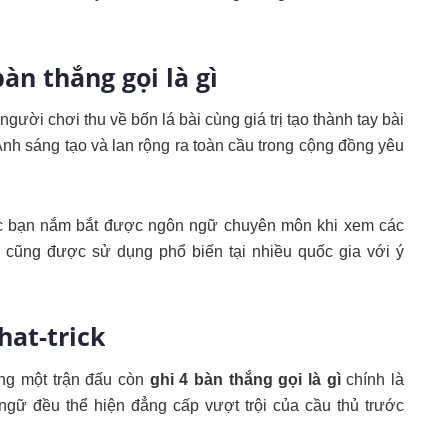
àn thắng gọi là gì
gười chơi thu về bốn lá bài cùng giá trị tạo thành tay bài
nh sáng tạo và lan rộng ra toàn cầu trong cộng đồng yêu
c bạn nắm bắt được ngôn ngữ chuyên môn khi xem các
l cũng được sử dụng phổ biến tại nhiều quốc gia với ý
hat-trick
rong một trận đấu còn
ghi 4 bàn thắng gọi là gì
chính là
 ngữ đều thể hiện đẳng cấp vượt trội của cầu thủ trước