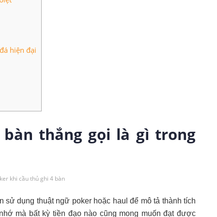
đá hiện đại
4 bàn thắng gọi là gì trong
er khi cầu thủ ghi 4 bàn
sử dụng thuật ngữ poker hoặc haul để mô tả thành tích
g nhớ mà bất kỳ tiền đạo nào cũng mong muốn đạt được