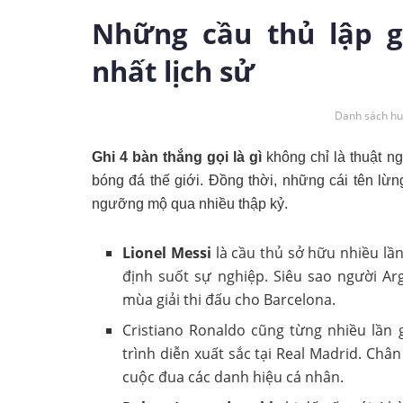
Những cầu thủ lập g
nhất lịch sử
Danh sách huy
Ghi 4 bàn thắng gọi là gì
không chỉ là thuật n
bóng đá thế giới. Đồng thời, những cái tên lừn
ngưỡng mộ qua nhiều thập kỷ.
Lionel Messi
là cầu thủ sở hữu nhiều lần
định suốt sự nghiệp. Siêu sao người A
mùa giải thi đấu cho Barcelona.
Cristiano Ronaldo cũng từng nhiều lần 
trình diễn xuất sắc tại Real Madrid. Châ
cuộc đua các danh hiệu cá nhân.