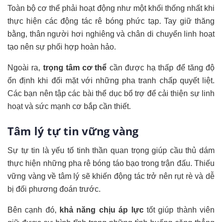
Toàn bộ cơ thể phải hoạt động như một khối thống nhất khi
thực hiện các động tác rê bóng phức tạp. Tay giữ thăng
bằng, thân người hơi nghiêng và chân di chuyển linh hoạt
tạo nên sự phối hợp hoàn hảo.
Ngoài ra,
trọng tâm cơ thể
cần được hạ thấp để tăng độ
ổn định khi đối mặt với những pha tranh chấp quyết liệt.
Các bạn nên tập các bài thể dục bổ trợ để cải thiện sự linh
hoạt và sức mạnh cơ bắp cần thiết.
Tâm lý tự tin vững vàng
Sự tự tin là yếu tố tinh thần quan trọng giúp cầu thủ dám
thực hiện những pha rê bóng táo bạo trong trận đấu. Thiếu
vững vàng về tâm lý sẽ khiến động tác trở nên rụt rè và dễ
bị đối phương đoán trước.
Bên cạnh đó,
khả năng chịu áp lực
tốt giúp thành viên