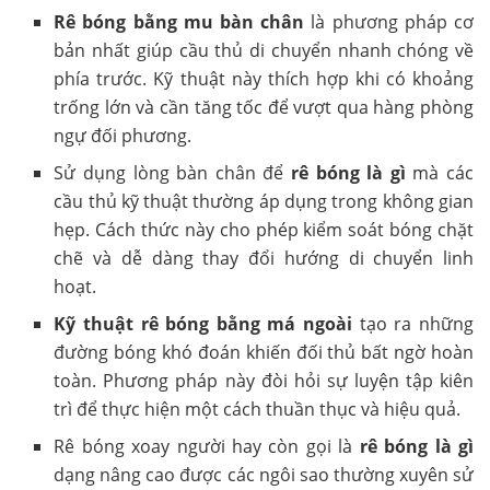
Rê bóng bằng mu bàn chân
là phương pháp cơ
bản nhất giúp cầu thủ di chuyển nhanh chóng về
phía trước. Kỹ thuật này thích hợp khi có khoảng
trống lớn và cần tăng tốc để vượt qua hàng phòng
ngự đối phương.
Sử dụng lòng bàn chân để
rê bóng là gì
mà các
cầu thủ kỹ thuật thường áp dụng trong không gian
hẹp. Cách thức này cho phép kiểm soát bóng chặt
chẽ và dễ dàng thay đổi hướng di chuyển linh
hoạt.
Kỹ thuật rê bóng bằng má ngoài
tạo ra những
đường bóng khó đoán khiến đối thủ bất ngờ hoàn
toàn. Phương pháp này đòi hỏi sự luyện tập kiên
trì để thực hiện một cách thuần thục và hiệu quả.
Rê bóng xoay người hay còn gọi là
rê bóng là gì
dạng nâng cao được các ngôi sao thường xuyên sử