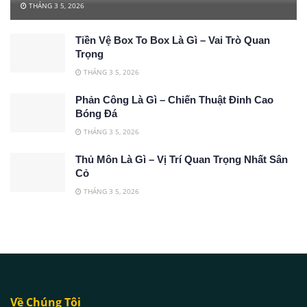
THÁNG 3 5, 2026
Tiền Vệ Box To Box Là Gì – Vai Trò Quan
Trọng
THÁNG 3 5, 2026
Phản Công Là Gì – Chiến Thuật Đỉnh Cao
Bóng Đá
THÁNG 3 5, 2026
Thủ Môn Là Gì – Vị Trí Quan Trọng Nhất Sân
Cỏ
THÁNG 3 5, 2026
Về Chúng Tôi