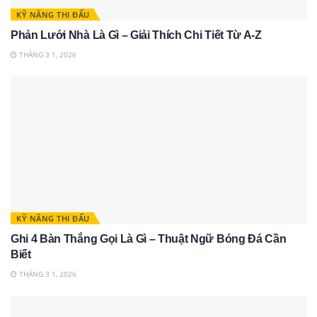
KỸ NĂNG THI ĐẤU
Phản Lưới Nhà Là Gì – Giải Thích Chi Tiết Từ A-Z
THÁNG 3 1, 2026
KỸ NĂNG THI ĐẤU
Ghi 4 Bàn Thắng Gọi Là Gì – Thuật Ngữ Bóng Đá Cần
Biết
THÁNG 3 1, 2026