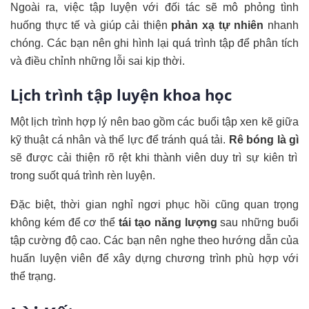
Ngoài ra, việc tập luyện với đối tác sẽ mô phỏng tình
huống thực tế và giúp cải thiện
phản xạ tự nhiên
nhanh
chóng. Các bạn nên ghi hình lại quá trình tập để phân tích
và điều chỉnh những lỗi sai kịp thời.
Lịch trình tập luyện khoa học
Một lịch trình hợp lý nên bao gồm các buổi tập xen kẽ giữa
kỹ thuật cá nhân và thể lực để tránh quá tải.
Rê bóng là gì
sẽ được cải thiện rõ rệt khi thành viên duy trì sự kiên trì
trong suốt quá trình rèn luyện.
Đặc biệt, thời gian nghỉ ngơi phục hồi cũng quan trọng
không kém để cơ thể
tái tạo năng lượng
sau những buổi
tập cường độ cao. Các bạn nên nghe theo hướng dẫn của
huấn luyện viên để xây dựng chương trình phù hợp với
thể trạng.