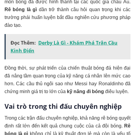
môn bóng đá được hình thành tại các quốc gia châu Âu.
Rê bóng là gì
dần trở thành câu hỏi quan trọng khi các
trường phái huấn luyện bắt đầu nghiên cứu phương pháp
đào tạo.
Đọc Thêm:
Derby Là Gì - Khám Phá Trận Cầu
Kinh Điển
Đồng thời, sự phát triển của chiến thuật bóng đá hiện đại
đã nâng tầm quan trọng của kỹ năng cá nhân lên mức cao
hơn. Các cầu thủ ngôi sao như Messi hay Ronaldinho đã
chứng minh giá trị to lớn của
kỹ năng đi bóng
điêu luyện.
Vai trò trong thi đấu chuyên nghiệp
Trong các trận đấu chuyên nghiệp, khả năng rê bóng quyết
định rất lớn đến kết quả chung cuộc của cả đội bóng.
Rê
bóng là gì
không chỉ là kỹ thuật đơn lẻ mà còn là yếu tố