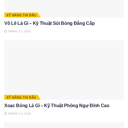
KỸ NĂNG THI ĐẤU
Vô Lê Là Gì – Kỹ Thuật Sút Bóng Đẳng Cấp
THÁNG 3 2, 2026
KỸ NĂNG THI ĐẤU
Xoạc Bóng Là Gì – Kỹ Thuật Phòng Ngự Đỉnh Cao
THÁNG 3 2, 2026