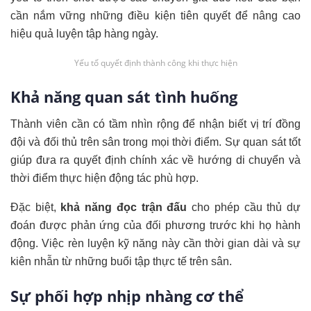
cần nắm vững những điều kiện tiên quyết để nâng cao
hiệu quả luyện tập hàng ngày.
Yếu tố quyết định thành công khi thực hiện
Khả năng quan sát tình huống
Thành viên cần có tầm nhìn rộng để nhận biết vị trí đồng
đội và đối thủ trên sân trong mọi thời điểm. Sự quan sát tốt
giúp đưa ra quyết định chính xác về hướng di chuyển và
thời điểm thực hiện động tác phù hợp.
Đặc biệt,
khả năng đọc trận đấu
cho phép cầu thủ dự
đoán được phản ứng của đối phương trước khi họ hành
động. Việc rèn luyện kỹ năng này cần thời gian dài và sự
kiên nhẫn từ những buổi tập thực tế trên sân.
Sự phối hợp nhịp nhàng cơ thể