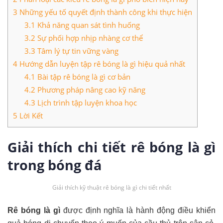
3
Những yếu tố quyết định thành công khi thực hiện
3.1
Khả năng quan sát tình huống
3.2
Sự phối hợp nhịp nhàng cơ thể
3.3
Tâm lý tự tin vững vàng
4
Hướng dẫn luyện tập rê bóng là gì hiệu quả nhất
4.1
Bài tập rê bóng là gì cơ bản
4.2
Phương pháp nâng cao kỹ năng
4.3
Lịch trình tập luyện khoa học
5
Lời Kết
Giải thích chi tiết rê bóng là gì
trong bóng đá
Giải thích kỹ thuật rê bóng là gì chi tiết nhất
Rê bóng là gì
được định nghĩa là hành động điều khiển