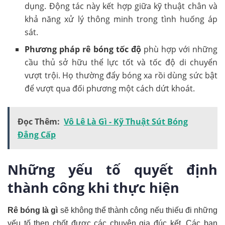
dụng. Động tác này kết hợp giữa kỹ thuật chân và
khả năng xử lý thông minh trong tình huống áp
sát.
Phương pháp rê bóng tốc độ
phù hợp với những
cầu thủ sở hữu thể lực tốt và tốc độ di chuyển
vượt trội. Họ thường đẩy bóng xa rồi dùng sức bật
để vượt qua đối phương một cách dứt khoát.
Đọc Thêm:
Vô Lê Là Gì - Kỹ Thuật Sút Bóng
Đẳng Cấp
Những yếu tố quyết định
thành công khi thực hiện
Rê bóng là gì
sẽ không thể thành công nếu thiếu đi những
yếu tố then chốt được các chuyên gia đúc kết. Các bạn