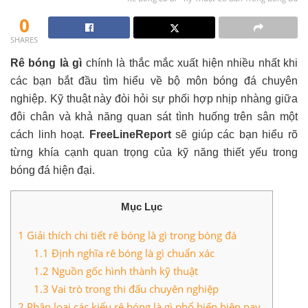
0
SHARES
Rê bóng là gì
chính là thắc mắc xuất hiện nhiều nhất khi
các bạn bắt đầu tìm hiểu về bộ môn bóng đá chuyên
nghiệp. Kỹ thuật này đòi hỏi sự phối hợp nhịp nhàng giữa
đôi chân và khả năng quan sát tình huống trên sân một
cách linh hoạt.
FreeLineReport
sẽ giúp các bạn hiểu rõ
từng khía cạnh quan trọng của kỹ năng thiết yếu trong
bóng đá hiện đại.
Mục Lục
1
Giải thích chi tiết rê bóng là gì trong bóng đá
1.1
Định nghĩa rê bóng là gì chuẩn xác
1.2
Nguồn gốc hình thành kỹ thuật
1.3
Vai trò trong thi đấu chuyên nghiệp
2
Phân loại các kiểu rê bóng là gì phổ biến hiện nay